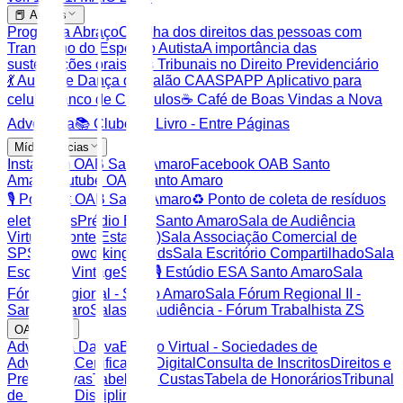
📕 Artigos
Programa Abraço
Cartilha dos direitos das pessoas com
Transtorno do Espectro Autista
A importância das
sustentações orais nos Tribunais no Direito Previdenciário
💃 Aulas de Dança de Salão CAASP
APP Aplicativo para
celular
Banco de Currículos
☕ Café de Boas Vindas a Nova
Advocacia
📚 Clube do Livro - Entre Páginas
Mídias Socias
Instagram OAB Santo Amaro
Facebook OAB Santo
Amaro
Youtube OAB Santo Amaro
🎙️ Podcast OAB Santo Amaro
♻️ Ponto de coleta de resíduos
eletrônicos
Prédio ESA Santo Amaro
Sala de Audiência
Virtual ( ponte Estaiada)
Sala Associação Comercial de
SP
Sala Coworking & kids
Sala Escritório Compartilhado
Sala
Escritório Vintage
Sala 🎙️ Estúdio ESA Santo Amaro
Sala
Fórum Regional - Santo Amaro
Sala Fórum Regional II -
Santo Amaro
Salas de Audiência - Fórum Trabalhista ZS
OAB SP
Advocacia Dativa
Balcão Virtual - Sociedades de
Advocacia
Certificação Digital
Consulta de Inscritos
Direitos e
Prerrogativas
Tabela de Custas
Tabela de Honorários
Tribunal
de Ética e Disciplina