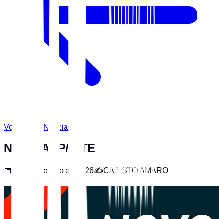
Voltar para Notícias
NOVO APP/SITE
📅
26 de fevereiro de 2026
✍️
OAB STO AMARO