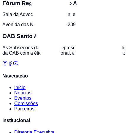
Fórum Regional de Santo Amaro
Sala da Advocacia - Fórum Cível e de Família
Avenida das Nações Unidas, 2239
OAB Santo Amaro
As Subseções da OAB/SP representam a advocacia paulista em 
da OAB com a ética profissional, a valorização da advocacia 
Navegação
Início
Notícias
Eventos
Comissões
Parceiros
Institucional
Diretoria Executiva