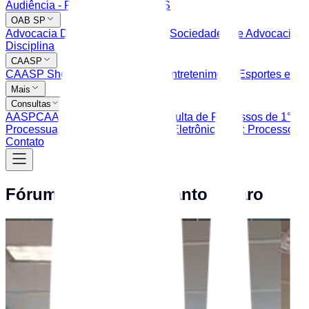
Audiência - Fórum Trabalhista ZS
OAB SP
Advocacia Dativa
Balcão Virtual - Sociedades de Advocacia
Ce
Disciplina
CAASP
CAASP Shop
Clube de Serviços
Entretenimento
Esportes e La
Mais
Consultas
AASP
CAASP
OAB SP
TJSP: Consulta de Processos de 1° Gr
Processuais
TRT: Peticionamento Eletrônico
TRT: Processos Ju
Contato
Fórum Regional de Santo Amaro