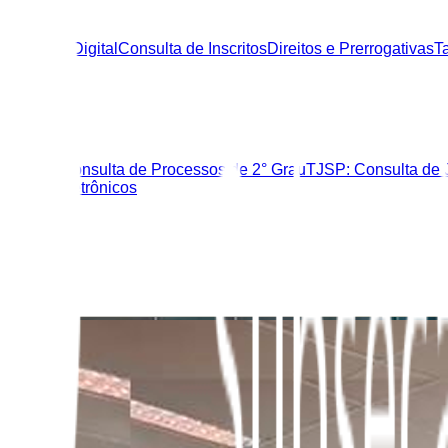
rtificação Digital
Consulta de Inscritos
Direitos e Prerrogativas
T
zer
au
TJSP: Consulta de Processos de 2° Grau
TJSP: Consulta de 
diciais Eletrônicos