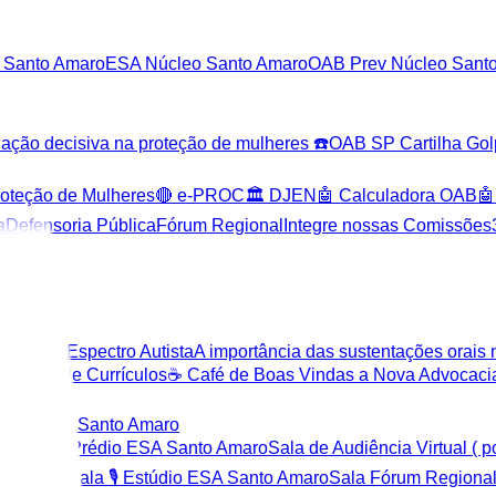
 Santo Amaro
ESA Núcleo Santo Amaro
OAB Prev Núcleo Sant
o decisiva na proteção de mulheres ☎️
OAB SP Cartilha Gol
roteção de Mulheres
🔴 e-PROC
🏛️ DJEN
🤖 Calculadora OAB
🤖
a
Defensoria Pública
Fórum Regional
Integre nossas Comissões
torno do Espectro Autista
A importância das sustentações orais n
r
Banco de Currículos
☕ Café de Boas Vindas a Nova Advocaci
tube OAB Santo Amaro
etrônicos
Prédio ESA Santo Amaro
Sala de Audiência Virtual ( p
o Vintage
Sala 🎙️ Estúdio ESA Santo Amaro
Sala Fórum Regional