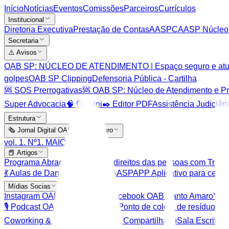
Início
Notícias
Eventos
Comissões
Parceiros
Currículos
Institucional
Diretoria Executiva
Prestação de Contas
AASP
CAASP Núcleo
Secretaria
⚠️ Avisos
OAB SP: NÚCLEO DE ATENDIMENTO | Espaço seguro e atuaçã
golpes
OAB SP Clipping
Defensoria Pública - Cartilha
🆘 SOS Prerrogativas
🆘 OAB SP: Núcleo de Atendimento e P
Super Advocacia
🧠 Gemini
✒️ Editor PDF
Assistência Judiciári
Estrutura
🗞️ Jornal Digital OAB Santo Amaro
vol. 1. Nº1. MAIO 2026
📕 Artigos
Programa Abraço
Cartilha dos direitos das pessoas com Trans
💃 Aulas de Dança de Salão CAASP
APP Aplicativo para celula
Mídias Socias
Instagram OAB Santo Amaro
Facebook OAB Santo Amaro
You
🎙️ Podcast OAB Santo Amaro
♻️ Ponto de coleta de resíduos el
Coworking & kids
Sala Escritório Compartilhado
Sala Escritóri