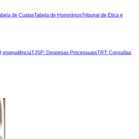
abela de Custas
Tabela de Honorários
Tribunal de Ética e
Jurisprudência
TJSP: Despesas Processuais
TRT: Consultas