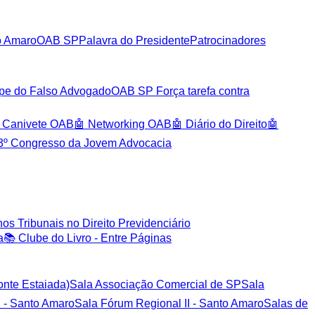
o Amaro
OAB SP
Palavra do Presidente
Patrocinadores
pe do Falso Advogado
OAB SP Força tarefa contra
 Canivete OAB
🤖 Networking OAB
🤖 Diário do Direito
🤖
3º Congresso da Jovem Advocacia
os Tribunais no Direito Previdenciário
a
📚 Clube do Livro - Entre Páginas
onte Estaiada)
Sala Associação Comercial de SP
Sala
 - Santo Amaro
Sala Fórum Regional II - Santo Amaro
Salas de