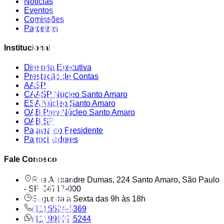
Notícias
Eventos
Comissões
Parceiros
Institucional
Diretoria Executiva
Prestação de Contas
AASP
CAASP Núcleo Santo Amaro
ESA Núcleo Santo Amaro
OAB Prev Núcleo Santo Amaro
OAB SP
Palavra do Presidente
Patrocinadores
Fale Conosco
Rua Alexandre Dumas, 224 Santo Amaro, São Paulo
- SP, 04717-000
Segunda a Sexta das 9h às 18h
(11) 5524-5369
(11) 99602-5244