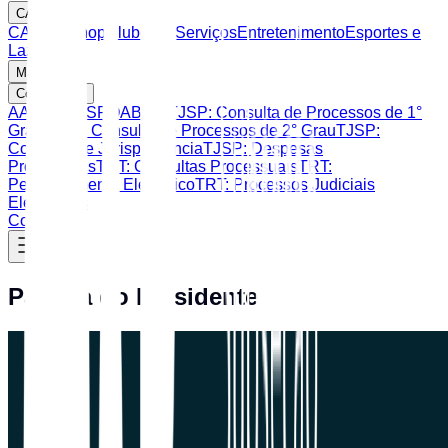
CAASP
CAASP Shop
Clube de Serviços
Entretenimento
Esportes e
Lazer
Mais
Consultas
AASP
CAASP
OAB SP
TJSP: Consulta de Processos de 1°
Grau
TJSP: Consulta de Processos de 2° Grau
TJSP:
Consulta de Jurisprudência
TJSP: Despesas
Processuais
TRT: Consultas Processuais
TRT:
Peticionamento Eletrônico
TRT: Processos Judiciais
Eletrônicos
Contato
Palavra do Presidente