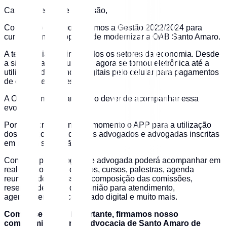
Caros Colegas de Profissão,
Com muito orgulho iniciamos a Gestão 2022/2024 para
cumprir com o propósito de modernizar a OAB Santo Amaro.
A tecnologia dominou todos os setores da economia. Desde
a simples assinatura que agora se tornou eletrônica até a
utilização dos bancos digitais pelo celular para pagamentos
de contas e despesas.
A OAB Santo Amaro tem o dever de acompanhar essa
evolução.
Por isso, criamos nesse momento o APP para a utilização
dos serviços voltados aos advogados e advogadas inscritas
em nossa subseção.
Com o app o advogado e advogada poderá acompanhar em
real time todos os eventos, cursos, palestras, agenda
reuniões de comissões, composição das comissões,
reservas de salas de reunião para atendimento,
agendamento de certificado digital e muito mais.
Com esse passo importante, firmamos nosso
compromisso com a Advocacia de Santo Amaro de