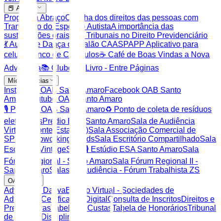
📕 Artigos
Programa Abraço
Cartilha dos direitos das pessoas com
Transtorno do Espectro Autista
A importância das
sustentações orais nos Tribunais no Direito Previdenciário
💃 Aulas de Dança de Salão CAASP
APP Aplicativo para
celular
Banco de Currículos
☕ Café de Boas Vindas a Nova
Advocacia
📚 Clube do Livro - Entre Páginas
Mídias Socias
Instagram OAB Santo Amaro
Facebook OAB Santo
Amaro
Youtube OAB Santo Amaro
🎙️ Podcast OAB Santo Amaro
♻️ Ponto de coleta de resíduos
eletrônicos
Prédio ESA Santo Amaro
Sala de Audiência
Virtual ( ponte Estaiada)
Sala Associação Comercial de
SP
Sala Coworking & kids
Sala Escritório Compartilhado
Sala
Escritório Vintage
Sala 🎙️ Estúdio ESA Santo Amaro
Sala
Fórum Regional - Santo Amaro
Sala Fórum Regional II -
Santo Amaro
Salas de Audiência - Fórum Trabalhista ZS
OAB SP
Advocacia Dativa
Balcão Virtual - Sociedades de
Advocacia
Certificação Digital
Consulta de Inscritos
Direitos e
Prerrogativas
Tabela de Custas
Tabela de Honorários
Tribunal
de Ética e Disciplina