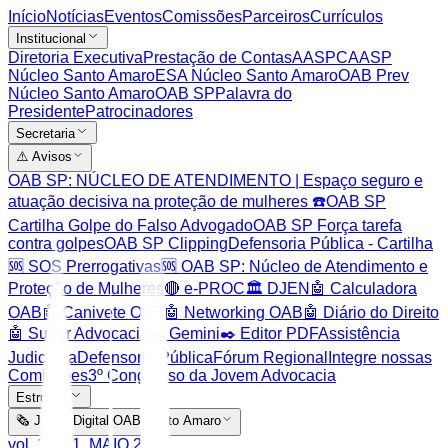
Início
Notícias
Eventos
Comissões
Parceiros
Currículos
Institucional
Diretoria Executiva
Prestação de Contas
AASP
CAASP
Núcleo Santo Amaro
ESA Núcleo Santo Amaro
OAB Prev
Núcleo Santo Amaro
OAB SP
Palavra do
Presidente
Patrocinadores
Secretaria
⚠️ Avisos
OAB SP: NÚCLEO DE ATENDIMENTO | Espaço seguro e
atuação decisiva na proteção de mulheres ☎️
OAB SP
Cartilha Golpe do Falso Advogado
OAB SP Força tarefa
contra golpes
OAB SP Clipping
Defensoria Pública - Cartilha
🆘 SOS Prerrogativas
🆘 OAB SP: Núcleo de Atendimento e
Proteção de Mulheres
🔴 e-PROC
🏛️ DJEN
🤖 Calculadora
OAB
🤖 Canivete OAB
🤖 Networking OAB
🤖 Diário do Direito
🤖 Super Advocacia
🧠 Gemini
✒️ Editor PDF
Assistência
Judiciária
Defensoria Pública
Fórum Regional
Integre nossas
Comissões
3º Congresso da Jovem Advocacia
Estrutura
🗞️ Jornal Digital OAB Santo Amaro
vol. 1. Nº1. MAIO 2026