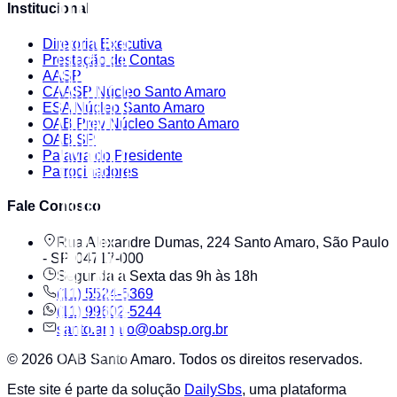
Institucional
Diretoria Executiva
Prestação de Contas
AASP
CAASP Núcleo Santo Amaro
ESA Núcleo Santo Amaro
OAB Prev Núcleo Santo Amaro
OAB SP
Palavra do Presidente
Patrocinadores
Fale Conosco
Rua Alexandre Dumas, 224 Santo Amaro, São Paulo
- SP, 04717-000
Segunda a Sexta das 9h às 18h
(11) 5524-5369
(11) 99602-5244
santo.amaro@oabsp.org.br
©
2026
OAB Santo Amaro
. Todos os direitos reservados.
Este site é parte da solução
DailySbs
, uma plataforma