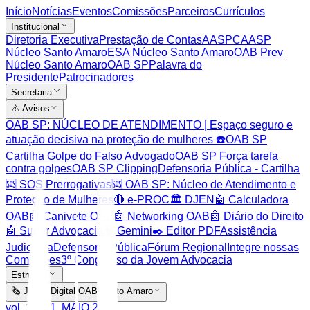
Início
Notícias
Eventos
Comissões
Parceiros
Currículos
Institucional
Diretoria Executiva
Prestação de Contas
AASP
CAASP
Núcleo Santo Amaro
ESA Núcleo Santo Amaro
OAB Prev
Núcleo Santo Amaro
OAB SP
Palavra do
Presidente
Patrocinadores
Secretaria
⚠️ Avisos
OAB SP: NÚCLEO DE ATENDIMENTO | Espaço seguro e
atuação decisiva na proteção de mulheres ☎️
OAB SP
Cartilha Golpe do Falso Advogado
OAB SP Força tarefa
contra golpes
OAB SP Clipping
Defensoria Pública - Cartilha
🆘 SOS Prerrogativas
🆘 OAB SP: Núcleo de Atendimento e
Proteção de Mulheres
🔴 e-PROC
🏛️ DJEN
🤖 Calculadora
OAB
🤖 Canivete OAB
🤖 Networking OAB
🤖 Diário do Direito
🤖 Super Advocacia
🧠 Gemini
✒️ Editor PDF
Assistência
Judiciária
Defensoria Pública
Fórum Regional
Integre nossas
Comissões
3º Congresso da Jovem Advocacia
Estrutura
🗞️ Jornal Digital OAB Santo Amaro
vol. 1. Nº1. MAIO 2026