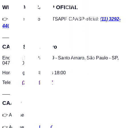
WHATSAPP CAASP OFICIAL
👉 Anote e salve o WHATSAPP CAASP oficial:
(11) 3292-
4400
___
CAASP Santo Amaro
Endereço: R. da Paz, 769 - Santo Amaro, São Paulo - SP,
04713-000
Horas: Seg-Sex: 8h30 às 18:00
Telefone:
(11) 2339-9907
___
CAASP
👉 Acesse:
SITE
👉 Acesse:
FACEBOOK