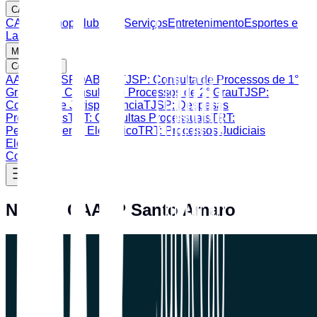
CAASP
CAASP Shop
Clube de Serviços
Entretenimento
Esportes e
Lazer
Mais
Consultas
AASP
CAASP
OAB SP
TJSP: Consulta de Processos de 1°
Grau
TJSP: Consulta de Processos de 2° Grau
TJSP:
Consulta de Jurisprudência
TJSP: Despesas
Processuais
TRT: Consultas Processuais
TRT:
Peticionamento Eletrônico
TRT: Processos Judiciais
Eletrônicos
Contato
Núcleo CAASP Santo Amaro