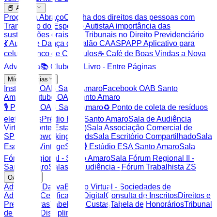
📕 Artigos
Programa Abraço
Cartilha dos direitos das pessoas com
Transtorno do Espectro Autista
A importância das
sustentações orais nos Tribunais no Direito Previdenciário
💃 Aulas de Dança de Salão CAASP
APP Aplicativo para
celular
Banco de Currículos
☕ Café de Boas Vindas a Nova
Advocacia
📚 Clube do Livro - Entre Páginas
Mídias Socias
Instagram OAB Santo Amaro
Facebook OAB Santo
Amaro
Youtube OAB Santo Amaro
🎙️ Podcast OAB Santo Amaro
♻️ Ponto de coleta de resíduos
eletrônicos
Prédio ESA Santo Amaro
Sala de Audiência
Virtual ( ponte Estaiada)
Sala Associação Comercial de
SP
Sala Coworking & kids
Sala Escritório Compartilhado
Sala
Escritório Vintage
Sala 🎙️ Estúdio ESA Santo Amaro
Sala
Fórum Regional - Santo Amaro
Sala Fórum Regional II -
Santo Amaro
Salas de Audiência - Fórum Trabalhista ZS
OAB SP
Advocacia Dativa
Balcão Virtual - Sociedades de
Advocacia
Certificação Digital
Consulta de Inscritos
Direitos e
Prerrogativas
Tabela de Custas
Tabela de Honorários
Tribunal
de Ética e Disciplina