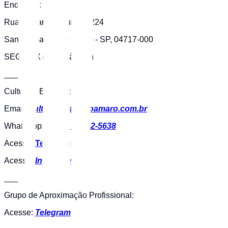
Endereço:
Rua Alexandre Dumas, 224
Santo Amaro, São Paulo - SP, 04717-000
SEG-SEX das 8h às 18h
___
Cultura e Eventos:
Email:
cultura@oab-stoamaro.com.br
WhatsApp: ‪
+55 11 96642‑5638‬
Acesse:
Telegram
Acesse:
Instagram
___
Grupo de Aproximação Profissional:
Acesse:
Telegram