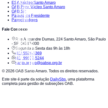
ESA Núcleo Santo Amaro
OAB Prev Núcleo Santo Amaro
OAB SP
Palavra do Presidente
Patrocinadores
Fale Conosco
Rua Alexandre Dumas, 224 Santo Amaro, São Paulo
- SP, 04717-000
Segunda a Sexta das 9h às 18h
(11) 5524-5369
(11) 99602-5244
santo.amaro@oabsp.org.br
©
2026
OAB Santo Amaro
. Todos os direitos reservados.
Este site é parte da solução
DailySbs
, uma plataforma
completa para gestão de subseções OAB.