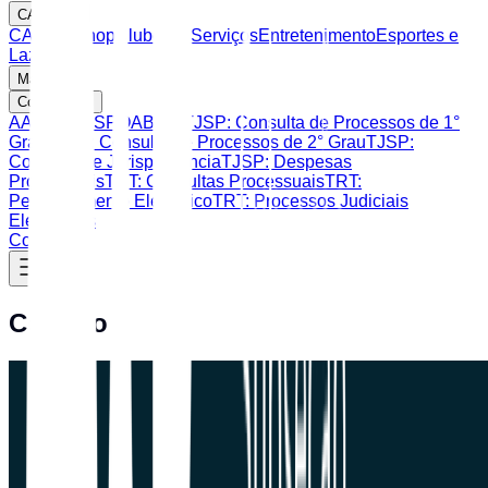
CAASP
CAASP Shop
Clube de Serviços
Entretenimento
Esportes e
Lazer
Mais
Consultas
AASP
CAASP
OAB SP
TJSP: Consulta de Processos de 1°
Grau
TJSP: Consulta de Processos de 2° Grau
TJSP:
Consulta de Jurisprudência
TJSP: Despesas
Processuais
TRT: Consultas Processuais
TRT:
Peticionamento Eletrônico
TRT: Processos Judiciais
Eletrônicos
Contato
Contato