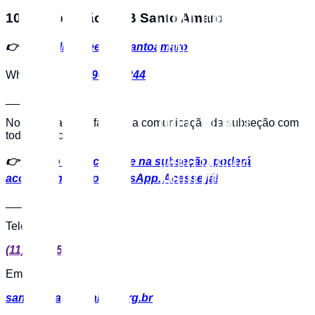
102ª Subseção OAB Santo Amaro
👉
https://linktr.ee/oabsantoamaro
WhatsApp:
(11) 99602-5244
___
Novo Canal para facilitar a comunicação da subseção com
toda a advocacia.
👉
Tudo o que acontece na subseção, poderá
acompanhar pelo WhatsApp. Acesse já!
___
Telefone:
(11) 5524-5369
Email:
santo.amaro@oabsp.org.br