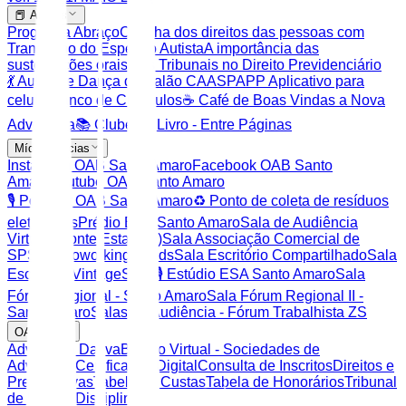
📕 Artigos
Programa Abraço
Cartilha dos direitos das pessoas com
Transtorno do Espectro Autista
A importância das
sustentações orais nos Tribunais no Direito Previdenciário
💃 Aulas de Dança de Salão CAASP
APP Aplicativo para
celular
Banco de Currículos
☕ Café de Boas Vindas a Nova
Advocacia
📚 Clube do Livro - Entre Páginas
Mídias Socias
Instagram OAB Santo Amaro
Facebook OAB Santo
Amaro
Youtube OAB Santo Amaro
🎙️ Podcast OAB Santo Amaro
♻️ Ponto de coleta de resíduos
eletrônicos
Prédio ESA Santo Amaro
Sala de Audiência
Virtual ( ponte Estaiada)
Sala Associação Comercial de
SP
Sala Coworking & kids
Sala Escritório Compartilhado
Sala
Escritório Vintage
Sala 🎙️ Estúdio ESA Santo Amaro
Sala
Fórum Regional - Santo Amaro
Sala Fórum Regional II -
Santo Amaro
Salas de Audiência - Fórum Trabalhista ZS
OAB SP
Advocacia Dativa
Balcão Virtual - Sociedades de
Advocacia
Certificação Digital
Consulta de Inscritos
Direitos e
Prerrogativas
Tabela de Custas
Tabela de Honorários
Tribunal
de Ética e Disciplina