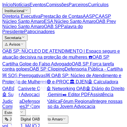
Início
Notícias
Eventos
Comissões
Parceiros
Currículos
Institucional
Diretoria Executiva
Prestação de Contas
AASP
CAASP
Núcleo Santo Amaro
ESA Núcleo Santo Amaro
OAB Prev
Núcleo Santo Amaro
OAB SP
Palavra do
Presidente
Patrocinadores
Secretaria
⚠️ Avisos
OAB SP: NÚCLEO DE ATENDIMENTO | Espaço seguro e
atuação decisiva na proteção de mulheres ☎️
OAB SP
Cartilha Golpe do Falso Advogado
OAB SP Força tarefa
contra golpes
OAB SP Clipping
Defensoria Pública - Cartilha
🆘 SOS Prerrogativas
🆘 OAB SP: Núcleo de Atendimento e
Proteção de Mulheres
🔴 e-PROC
🏛️ DJEN
🤖 Calculadora
OAB
🤖 Canivete OAB
🤖 Networking OAB
🤖 Diário do Direito
🤖 Super Advocacia
🧠 Gemini
✒️ Editor PDF
Assistência
Judiciária
Defensoria Pública
Fórum Regional
Integre nossas
Comissões
3º Congresso da Jovem Advocacia
Estrutura
🗞️ Jornal Digital OAB Santo Amaro
vol. 1. Nº1. MAIO 2026